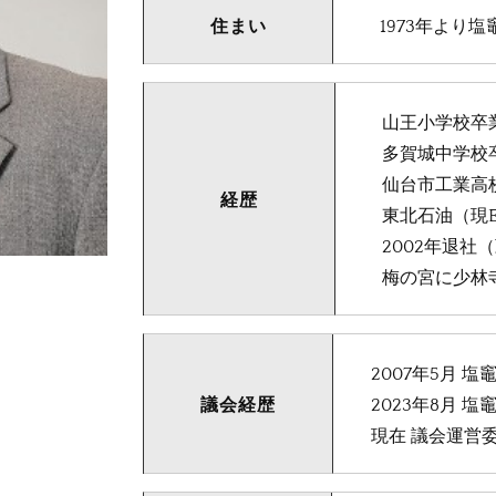
住まい
1973年より
山王小学校卒
多賀城中学校
仙台市工業高
経歴
東北石油（現E
2002年退社
梅の宮に少林寺
2007年5月 
議会経歴
2023年8月 
現在 議会運営