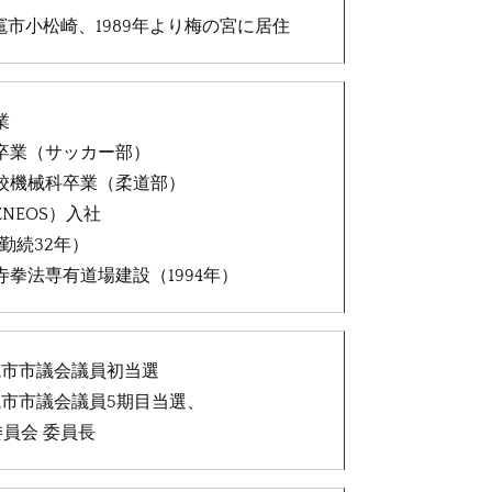
塩竈市小松崎、1989年より梅の宮に居住
業
卒業（サッカー部）
校機械科卒業（柔道部）
NEOS）入社
（勤続32年）
拳法専有道場建設（1994年）
塩竈市市議会議員初当選
塩竈市市議会議員5期目当選、
委員会 委員長