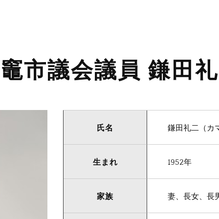
竈市議会議員 鎌田
氏名
鎌田礼二（カ
生まれ
1952年
家族
妻、長女、長