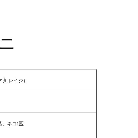
礼二
マタ レイジ）
男、ネコ1匹