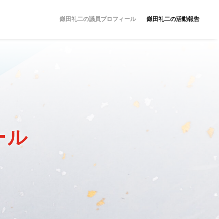
鎌田礼二の議員プロフィール
鎌田礼二の活動報告
ール