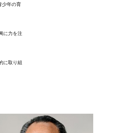
青少年の育
興に力を注
的に取り組