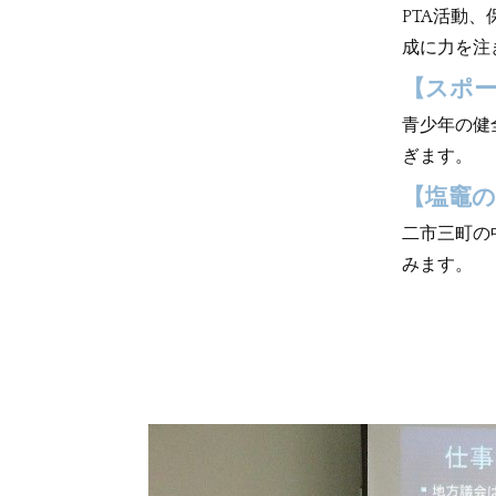
PTA活動
成に力を注
【スポ
青少年の健
ぎます。
【塩竈の
二市三町の
みます。